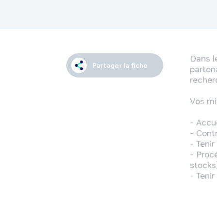
Dans l
Partager la fiche
parten
recherc
Vos mis
- Accue
- Contr
- Tenir
- Proc
stocks)
- Teni