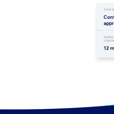
TYPE 
Cont
appr
DURÉE
CONTR
12 m