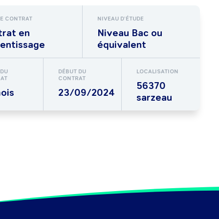
DE CONTRAT
NIVEAU D'ÉTUDE
rat en
Niveau Bac ou
entissage
équivalent
 DU
DÉBUT DU
LOCALISATION
AT
CONTRAT
56370
ois
23/09/2024
sarzeau