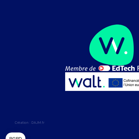
Création :
DAJM.fr