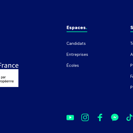
Espaces
S
Candidats
T
Entreprises
A
Écoles
P
F
P