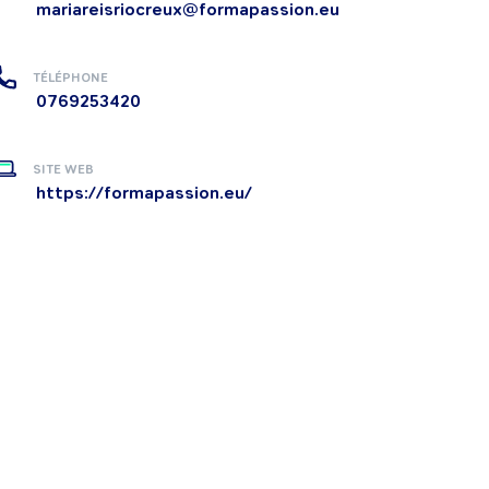
mariareisriocreux@formapassion.eu
TÉLÉPHONE
0769253420
SITE WEB
https://formapassion.eu/