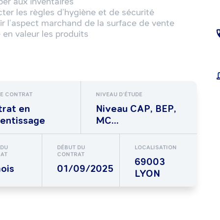
per aux inventaires

er les règles d’hygiène et de sécurité

ir l’aspect marchand de la surface de vente

DE CONTRAT
NIVEAU D'ÉTUDE
rat en
Niveau CAP, BEP,
entissage
MC...
 DU
DÉBUT DU
LOCALISATION
AT
CONTRAT
69003
ois
01/09/2025
LYON