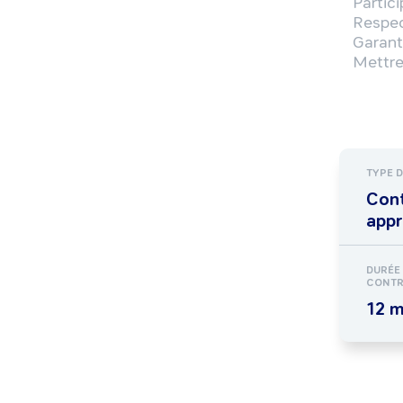
Partici
Respect
Garant
TYPE 
Cont
appr
DURÉE
CONTR
12 m