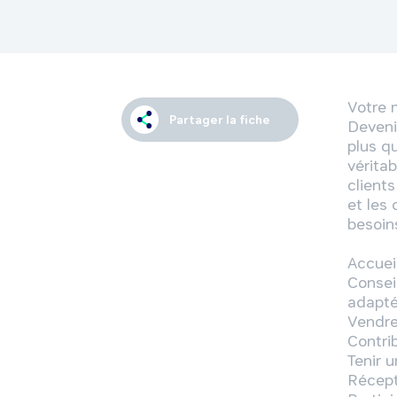
Votre m
Partager la fiche
Devenir
plus qu
vérita
clients
et les 
besoins
Accueil
Conseil
adaptés
Vendre 
Contrib
Tenir u
Récept