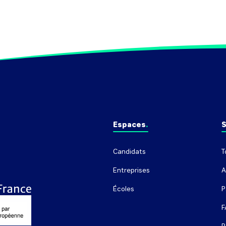
Espaces
S
Candidats
T
Entreprises
A
Écoles
P
F