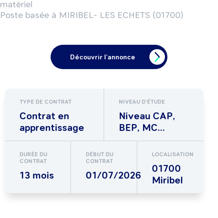
matériel

Poste basée à MIRIBEL- LES ECHETS (01700)
Découvrir l'annonce
TYPE DE CONTRAT
NIVEAU D'ÉTUDE
Contrat en
Niveau CAP,
apprentissage
BEP, MC...
DURÉE DU
DÉBUT DU
LOCALISATION
CONTRAT
CONTRAT
01700
13 mois
01/07/2026
Miribel