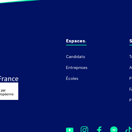
Espaces
S
Candidats
T
Entreprises
A
Écoles
P
F
P