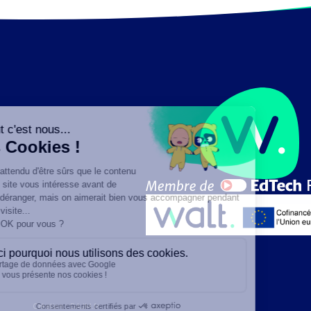
Création :
DAJM.fr