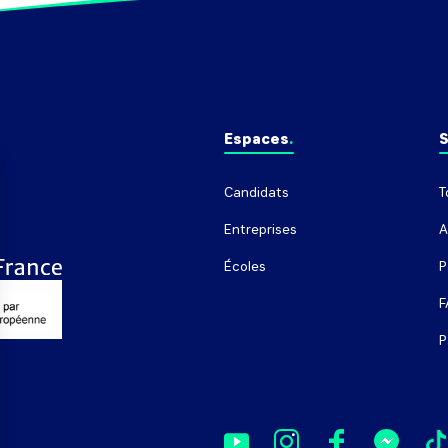
Espaces
S
Candidats
T
Entreprises
A
Écoles
P
F
P