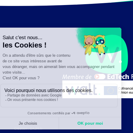
Création :
DAJM.fr