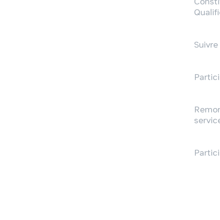
Consti
Qualif
Suivre
Partic
Remont
service
Partic