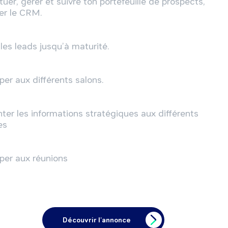
tuer, gérer et suivre ton portefeuille de prospects, 
ier le CRM.

 les leads jusqu’à maturité.

iper aux différents salons.

er les informations stratégiques aux différents 
s 

iper aux réunions 
Découvrir l'annonce