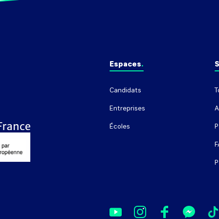
Espaces
S
Candidats
T
Entreprises
A
Écoles
P
F
P