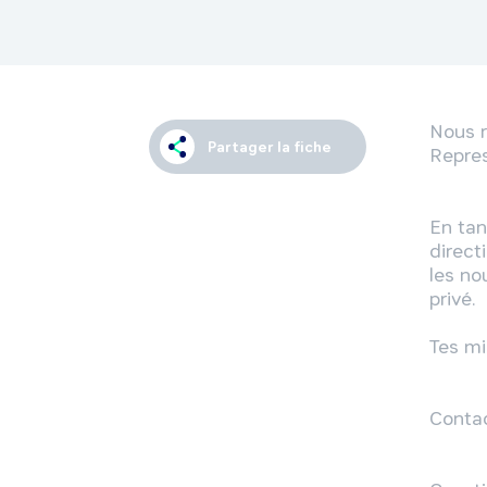
Nous 
Partager la fiche
Repres
En tan
direct
les no
privé.

Tes mi
Contac