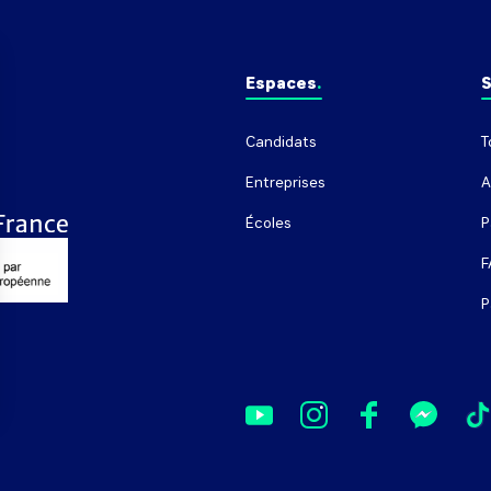
Espaces
S
Candidats
T
Entreprises
A
Écoles
P
F
P