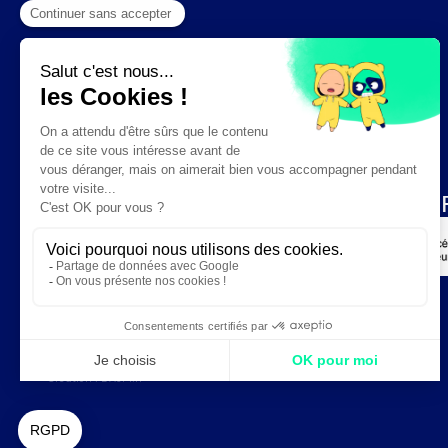
Création :
DAJM.fr