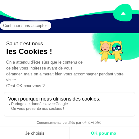
Mentions légales
Crédits
✕
Besoin d'aide ?
Création :
DAJM.fr