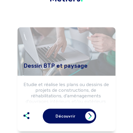
Dessin BTP et paysage
Etudie et réalise les plans ou dessins de 
projets de constructions, de 
réhabilitations, d'aménagements 
d'ouvrages intérieurs et/ou extérieurs 
selon les solutions techniques et 
architecturales retenues et la 
Découvrir
réglementation.

Peut coordonner une équipe.