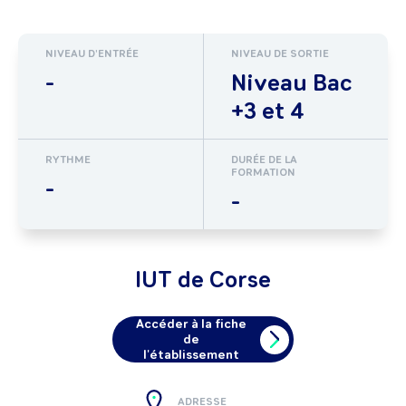
NIVEAU D'ENTRÉE
NIVEAU DE SORTIE
-
Niveau Bac
+3 et 4
RYTHME
DURÉE DE LA
FORMATION
-
-
IUT de Corse
Accéder à la fiche
de
l'établissement
ADRESSE