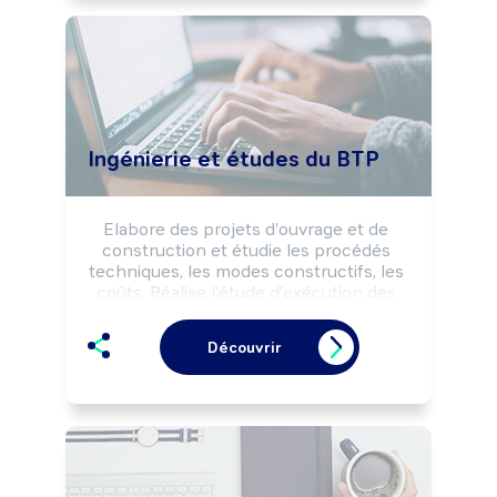
Ingénierie et études du BTP
Elabore des projets d'ouvrage et de 
construction et étudie les procédés 
techniques, les modes constructifs, les 
coûts. Réalise l'étude d'exécution des 
travaux et effectue le suivi technique et 
économique du chantier. Peut 
Découvrir
coordonner une équipe, un projet.