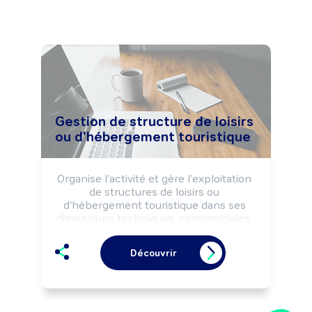
Gestion de structure de loisirs
ou d'hébergement touristique
Organise l'activité et gère l'exploitation 
de structures de loisirs ou 
d'hébergement touristique dans ses 
dimensions techniques, commerciales, 
humaines, financières, ..., dans un 
objectif de qualité et de rentabilité 
Découvrir
économique, selon les règles de 
sécurité des biens et des personnes.