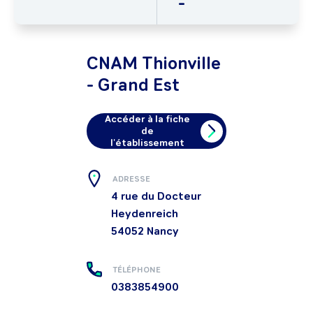
-
CNAM Thionville
- Grand Est
Accéder à la fiche
de
l'établissement
ADRESSE
4 rue du Docteur
Heydenreich
54052
Nancy
TÉLÉPHONE
0383854900