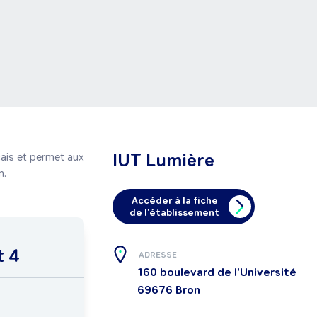
IUT Lumière
çais et permet aux 
n.
Accéder à la fiche
de l'établissement
t 4
ADRESSE
160 boulevard de l'Université
69676
Bron