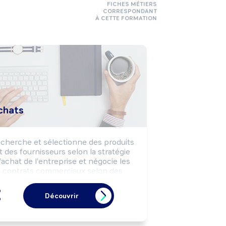
FICHES MÉTIERS
CORRESPONDANT
À CETTE FORMATION
chats
cherche et sélectionne des produits 
t des fournisseurs selon la stratégie 
'achat de l'entreprise et négocie les 
contrats commerciaux selon des 
objectifs de coûts, délais et qualité. 
Peut élaborer une stratégie d'achat 
Découvrir
ur l'entreprise. Peut coordonner une 
équipe.