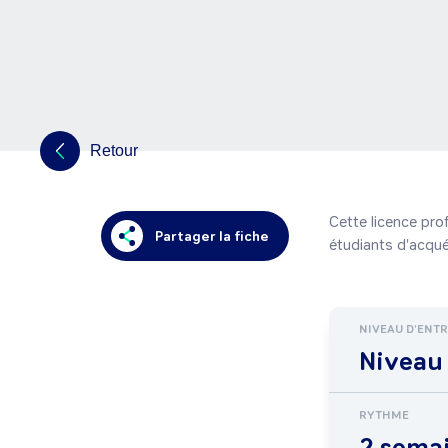
Retour
Cette licence prof
Partager la fiche
étudiants d'acqu
NIVEAU D'ENT
Niveau
RYTHME
2 sema