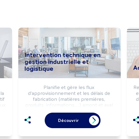
Intervention technique en
gestion industrielle et
A
logistique
Planifie et gère les flux 
Re
a 
d'approvisionnement et les délais de 
e
if 
fabrication (matières premières, 
d
ux 
produits, informations, ...) amont et aval 
s 
à la production, en fonction des 
commandes et des impératifs de 
Découvrir
l'entreprise.

po
et 
Peut coordonner une équipe 
(approvisionnement, stock, 