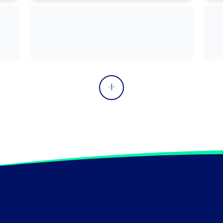
manutention, ...).

Peut coordonner les flux d'information 
interne et externe.