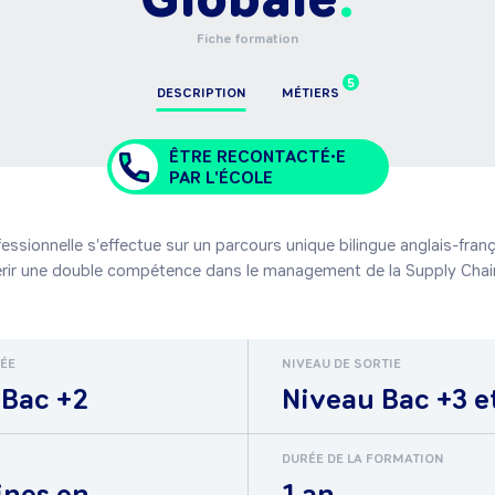
Fiche formation
5
DESCRIPTION
MÉTIERS
ÊTRE RECONTACTÉ•E
PAR L'ÉCOLE
essionnelle s'effectue sur un parcours unique bilingue anglais-fran
érir une double compétence dans le management de la Supply Chai
RÉE
NIVEAU DE SORTIE
 Bac +2
Niveau Bac +3 e
DURÉE DE LA FORMATION
ines en
1 an