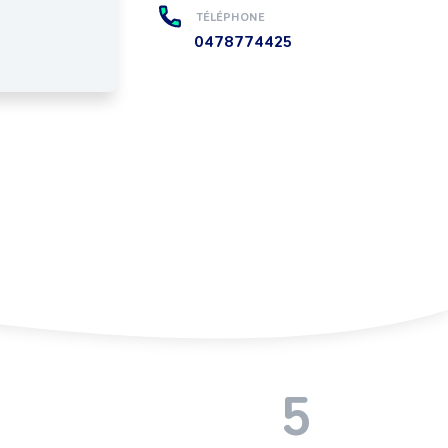
TÉLÉPHONE
0478774425
5