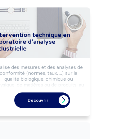
ntervention technique en
boratoire d'analyse
dustrielle
alise des mesures et des analyses de 
conformité (normes, taux, ...) sur la 
qualité biologique, chimique ou 
ysique, de matières ou de produits, au 
yen de matériel de laboratoire, selon 
n protocole de contrôle et les règles 
Découvrir
d'hygiène, sécurité, environnement.