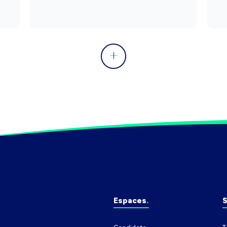
Peut coordonner des démarches 
hygiène, sécurité et environnement.

Peut coordonner une équipe ou diriger 
un service et en gérer le budget.
Espaces
S