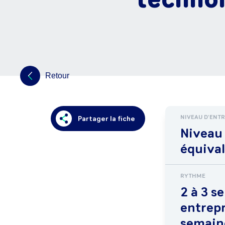
Retour
NIVEAU D'ENT
Partager la fiche
Niveau
équiva
RYTHME
2 à 3 s
entrepr
semain