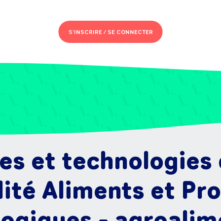
S'INSCRIRE /
SE CONNECTER
es et technologies 
lité Aliments et Pr
ogiques - agroalim