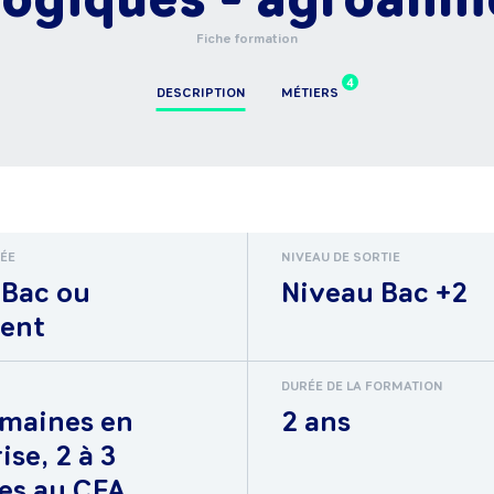
Fiche formation
4
DESCRIPTION
MÉTIERS
RÉE
NIVEAU DE SORTIE
 Bac ou
Niveau Bac +2
lent
DURÉE DE LA FORMATION
emaines en
2 ans
ise, 2 à 3
es au CFA