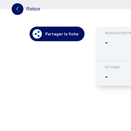
Retour
NIVEAU D'ENT
Partager la fiche
-
RYTHME
-