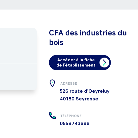
CFA des industries du
bois
Accéder à la fiche
de l'établissement
ADRESSE
526 route d'Oeyreluy
40180
Seyresse
TÉLÉPHONE
0558743699