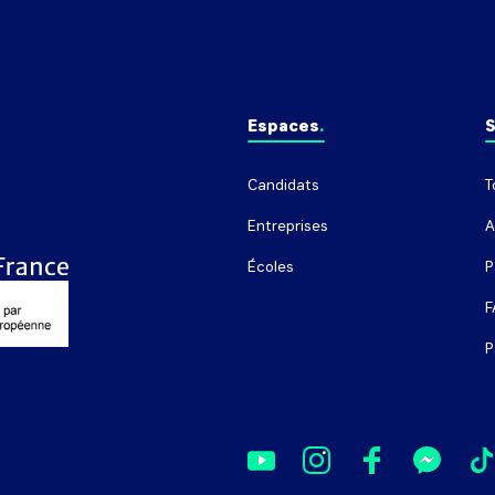
Espaces
S
Candidats
T
Entreprises
A
Écoles
P
F
P