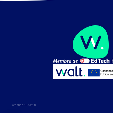
Création :
DAJM.fr