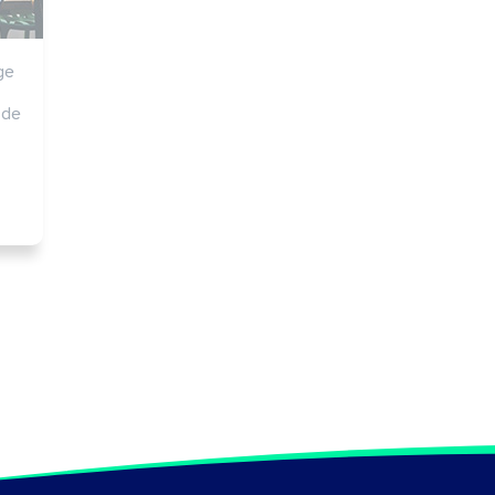
e 
de 
e 
s, 
) 