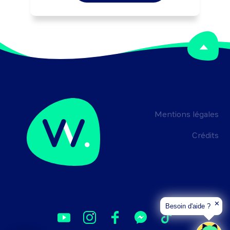
production (délais, qualité, ...).

Peut coordonner une équipe.
Mentions légales
Crédits
✕
Besoin d'aide ?