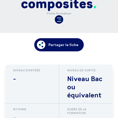
composites
Fiche formation
Partager la fiche
NIVEAU D'ENTRÉE
NIVEAU DE SORTIE
-
Niveau Bac
ou
équivalent
RYTHME
DURÉE DE LA
FORMATION
-