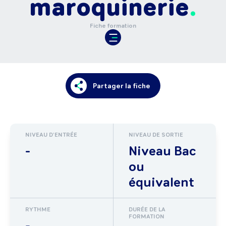
maroquinerie
Fiche formation
Partager la fiche
NIVEAU D'ENTRÉE
NIVEAU DE SORTIE
-
Niveau Bac
ou
équivalent
RYTHME
DURÉE DE LA
FORMATION
-