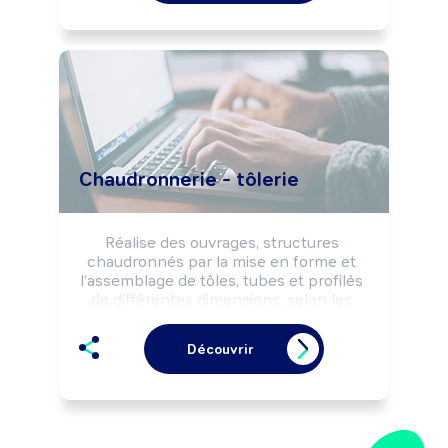
anciennes, ...) en différents métaux 
(acier, cuivre, laiton, bronze, étain, ...), 
par divers procédés artisanaux de 
travail des métaux (usinage, formage, 
moulage ...) selon les règles d'hygiène 
et de sécurité.

Peut effectuer la restauration d'objets 
anciens en métal.

Peut transmettre son savoir-faire et 
Chaudronnerie - tôlerie
participer à des actions de 
sensibilisation de sa profession.

Peut diriger une structure.
Réalise des ouvrages, structures 
chaudronnés par la mise en forme et 
l'assemblage de tôles, tubes et profilés 
de différentes dimensions, selon les 
règles de sécurité.

Peut coordonner une équipe.
Découvrir