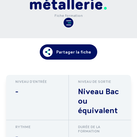
métallerie
Fiche formation
Partager la fiche
NIVEAU D'ENTRÉE
NIVEAU DE SORTIE
-
Niveau Bac
ou
équivalent
RYTHME
DURÉE DE LA
FORMATION
-