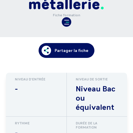
métallerie
Fiche formation
Partager la fiche
NIVEAU D'ENTRÉE
NIVEAU DE SORTIE
-
Niveau Bac
ou
équivalent
RYTHME
DURÉE DE LA
FORMATION
-