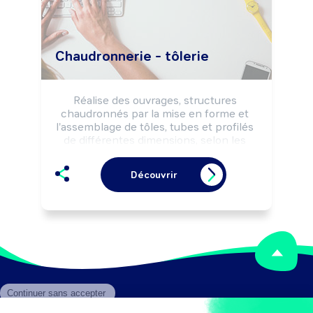
et de sécurité.

Peut effectuer la restauration d'objets 
anciens en métal.

Peut transmettre son savoir-faire et 
Chaudronnerie - tôlerie
participer à des actions de 
sensibilisation de sa profession.

Peut diriger une structure.
Réalise des ouvrages, structures 
chaudronnés par la mise en forme et 
l'assemblage de tôles, tubes et profilés 
de différentes dimensions, selon les 
règles de sécurité.

Peut coordonner une équipe.
Découvrir