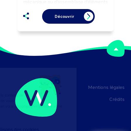
mécanique ou d'assemblage d'éléments 
structurels, selon les règles de sécurité 
et les impératifs de production (délai, 
Découvrir
qualité).
Mentions légales
Crédits