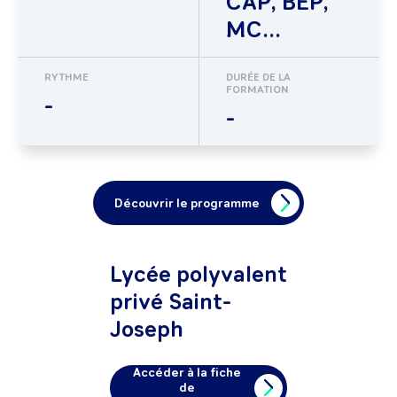
CAP, BEP,
MC...
RYTHME
DURÉE DE LA
FORMATION
-
-
Découvrir le programme
Lycée polyvalent
privé Saint-
Joseph
Accéder à la fiche
de