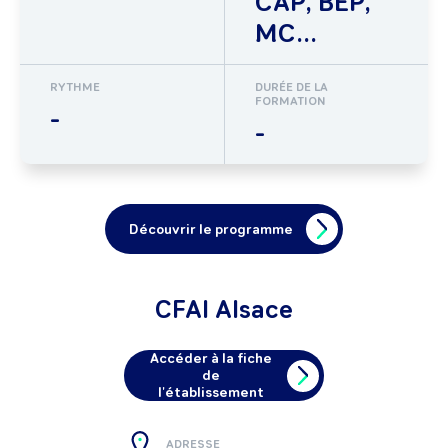
CAP, BEP,
MC...
RYTHME
DURÉE DE LA
FORMATION
-
-
Découvrir le programme
CFAI Alsace
Accéder à la fiche
de
l'établissement
ADRESSE