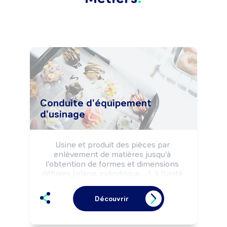
Conduite d'équipement
d'usinage
Usine et produit des pièces par 
enlèvement de matières jusqu'à 
l'obtention de formes et dimensions 
définies (plane, cylindrique, ...), à l'unité 
ou en série, au moyen de machines 
conventionnelles, à commandes 
Découvrir
numériques et/ou de centres 
d'usinages. Intervient selon les règles 
de sécurité et les impératifs de 