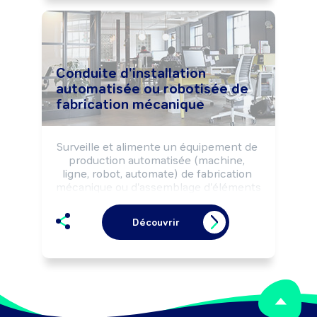
production (qualité, délai, ...).
Conduite d'installation
automatisée ou robotisée de
fabrication mécanique
Surveille et alimente un équipement de 
production automatisée (machine, 
ligne, robot, automate) de fabrication 
mécanique ou d'assemblage d'éléments 
structurels, selon les règles de sécurité 
et les impératifs de production (délai, 
Découvrir
qualité).