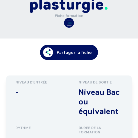
plasturgie
Fiche formation
Partager la fiche
NIVEAU D'ENTRÉE
NIVEAU DE SORTIE
-
Niveau Bac
ou
équivalent
RYTHME
DURÉE DE LA
FORMATION
-