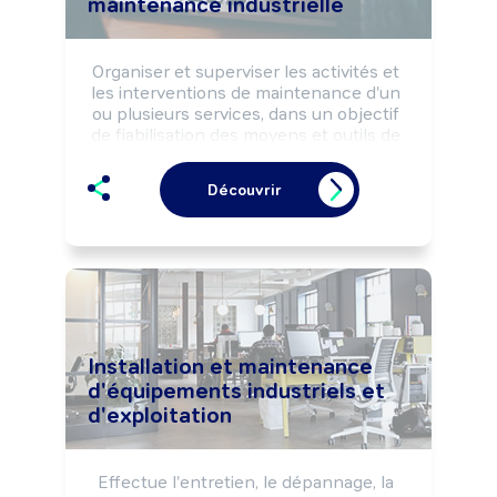
maintenance industrielle
Organiser et superviser les activités et 
les interventions de maintenance d'un 
ou plusieurs services, dans un objectif 
de fiabilisation des moyens et outils de 
production selon les normes de 
sécurité, hygiène et environnement et 
Découvrir
les impératifs de productivité et de 
qualité.

Peut diriger un service à spécialités 
hétérogènes en terme de maintenance 
(mécanique, électricité, électronique, 
automatisme, hydraulique, 
pneumatique, ...).
Installation et maintenance
d'équipements industriels et
d'exploitation
Effectue l'entretien, le dépannage, la 