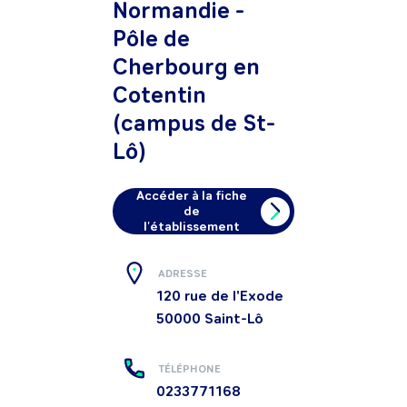
Normandie -
Pôle de
Cherbourg en
Cotentin
(campus de St-
Lô)
Accéder à la fiche
de
l'établissement
ADRESSE
120 rue de l'Exode
50000
Saint-Lô
TÉLÉPHONE
0233771168