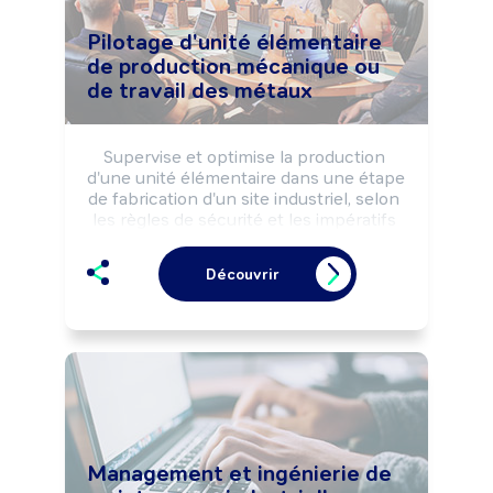
Pilotage d'unité élémentaire
de production mécanique ou
de travail des métaux
Supervise et optimise la production 
d'une unité élémentaire dans une étape 
de fabrication d'un site industriel, selon 
les règles de sécurité et les impératifs 
de production (qualité, délais, quantité, 
...).

Découvrir
Peut coordonner une équipe de 
production.
Management et ingénierie de