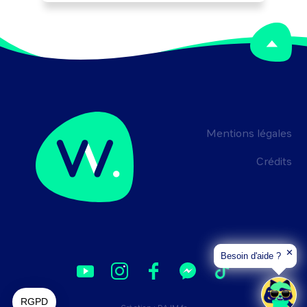
des prestations avec le maître 
d'ouvrage et/ou le maître d'oeuvre.
Mentions légales
Crédits
✕
Besoin d'aide ?