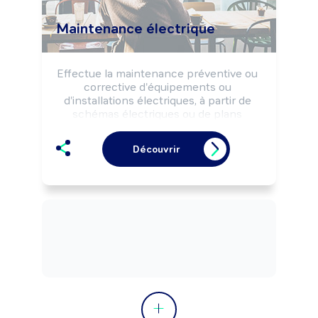
Maintenance électrique
Effectue la maintenance préventive ou 
corrective d'équipements ou 
d'installations électriques, à partir de 
schémas électriques ou de plans 
d'implantation, selon les règles de 
sécurité et la réglementation.

Découvrir
Peut effectuer des opérations 
d'installation ou de modification de 
matériels électriques.

Peut cordonner une équipe.