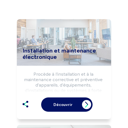
Installation et maintenance
électronique
Procède à l'installation et à la 
maintenance corrective et préventive 
d'appareils, d'équipements, 
d'installations ou de systèmes à forte 
composante électronique, selon les 
règles de sécurité.

Découvrir
Peut assurer une assistance 
téléphonique (hot line, ...) aux 
utilisateurs.

Peut coordonner une équipe.