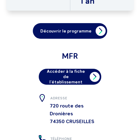
1 an
Découvrir le programme
MFR
Accéder à la fiche
de
l'établissement
ADRESSE
720 route des
Dronières
74350
CRUSEILLES
TÉLÉPHONE