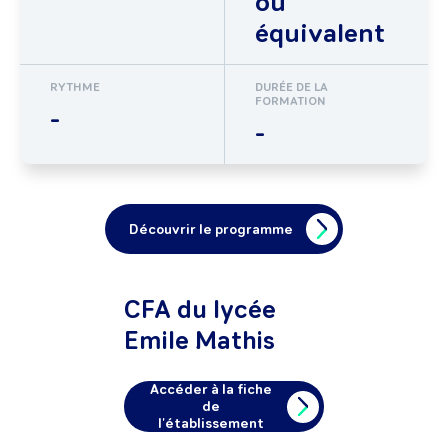
ou
équivalent
RYTHME
DURÉE DE LA
FORMATION
-
-
Découvrir le programme
CFA du lycée
Emile Mathis
Accéder à la fiche
de
l'établissement