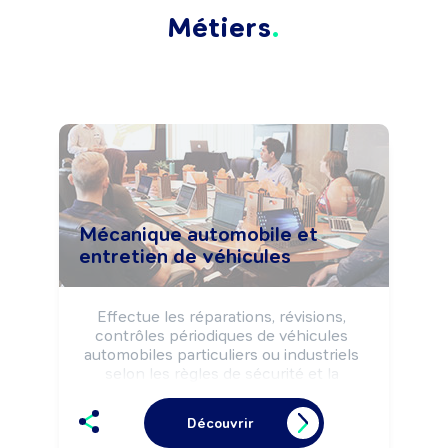
Métiers
Mécanique automobile et
entretien de véhicules
Effectue les réparations, révisions, 
contrôles périodiques de véhicules 
automobiles particuliers ou industriels 
selon les règles de sécurité et la 
réglementation.

Peut effectuer des dépannages et des 
Découvrir
essais de véhicules sur route.
