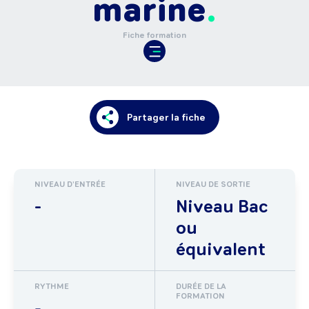
marine
Fiche formation
Partager la fiche
NIVEAU D'ENTRÉE
NIVEAU DE SORTIE
-
Niveau Bac
ou
équivalent
RYTHME
DURÉE DE LA
FORMATION
-