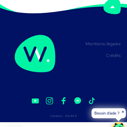
Mentions légales
Crédits
✕
Besoin d'aide ?
Création :
DAJM.fr