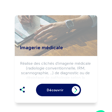
Imagerie médicale
Réalise des clichés d'imagerie médicale 
(radiologie conventionnelle, IRM, 
scannographie, ...) de diagnostic ou de 
dépistage de pathologie selon la 
prescription médicale.

Peut intervenir dans la mise en place de 
Découvrir
traitements thérapeutiques 
(radiothérapie, curiethérapie, ...).

Peut réaliser des calculs dosimétriques.