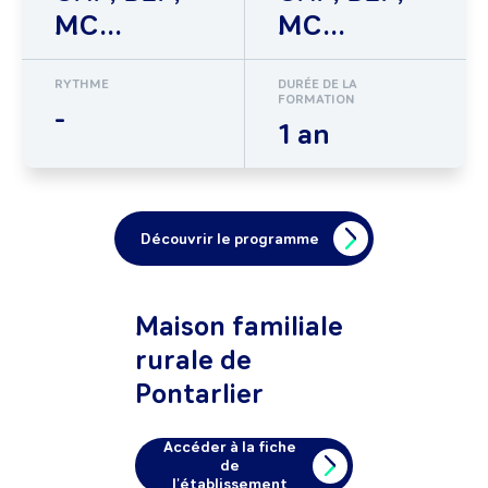
MC...
MC...
RYTHME
DURÉE DE LA
FORMATION
-
1 an
Découvrir le programme
Maison familiale
rurale de
Pontarlier
Accéder à la fiche
de
l'établissement