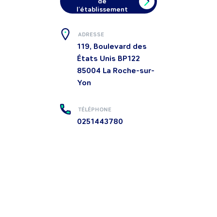
de
l'établissement
ADRESSE
119, Boulevard des
États Unis BP122
85004
La Roche-sur-
Yon
TÉLÉPHONE
0251443780