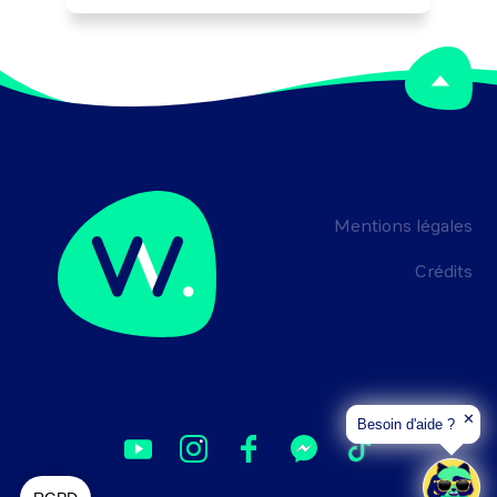
Peut organiser l'accueil et les 
conditions de séjour de personnes au 
sein d'une structure d'accueil (maison 
de retraite, foyer d'hébergement, ...).

Peut coordonner l'activité d'une équipe.
Mentions légales
Crédits
✕
Besoin d'aide ?