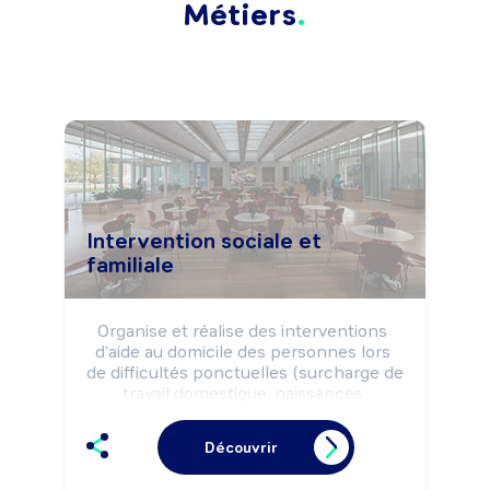
Métiers
Intervention sociale et
familiale
Organise et réalise des interventions 
d'aide au domicile des personnes lors 
de difficultés ponctuelles (surcharge de 
travail domestique, naissances 
multiples, décès d'un des parents, 
séparation, maladie, ...) afin de maintenir 
Découvrir
ou développer leur autonomie dans la 
vie quotidienne.
