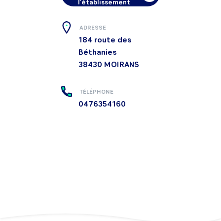
l'établissement
ADRESSE
184 route des
Béthanies
38430
MOIRANS
TÉLÉPHONE
0476354160