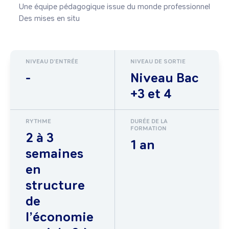
    Une équipe pédagogique issue du monde professionnel

    Des mises en situ
NIVEAU D'ENTRÉE
NIVEAU DE SORTIE
-
Niveau Bac
+3 et 4
RYTHME
DURÉE DE LA
FORMATION
2 à 3
1 an
semaines
en
structure
de
l’économie