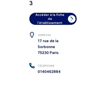
3
Accéder à la fiche
de
l'établissement
ADRESSE
17 rue de la
Sorbonne
75230
Paris
TÉLÉPHONE
0140462884