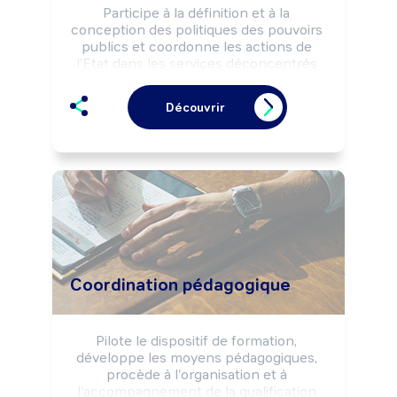
Participe à la définition et à la 
conception des politiques des pouvoirs 
publics et coordonne les actions de 
l'Etat dans les services déconcentrés 
(en région, dans les départements).

Peut contrôler et évaluer la mise en 
Découvrir
oeuvre des politiques des pouvoirs 
publics.
Coordination pédagogique
Pilote le dispositif de formation, 
développe les moyens pédagogiques, 
procède à l'organisation et à 
l'accompagnement de la qualification 