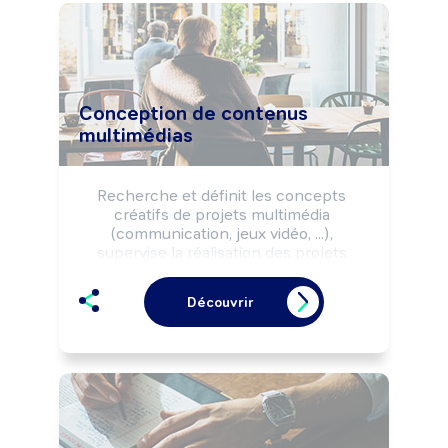
Conception de contenus
multimédias
Recherche et définit les concepts 
créatifs de projets multimédia 
(communication, jeux vidéo, ...), 
supervise la réalisation des projets 
retenus (maquette, rough, story-board) 
en cohérence avec la stratégie 
Découvrir
commerciale.

Peut coordonner une équipe.