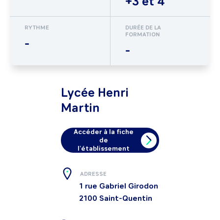
+3 et 4
RYTHME
DURÉE DE LA
FORMATION
-
-
Lycée Henri
Martin
Accéder à la fiche
de
l'établissement
ADRESSE
1 rue Gabriel Girodon
2100
Saint-Quentin