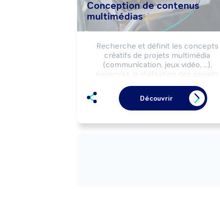
Conception de contenus
multimédias
Recherche et définit les concepts 
créatifs de projets multimédia 
(communication, jeux vidéo, ...), 
supervise la réalisation des projets 
retenus (maquette, rough, story-boar
en cohérence avec la stratégie 
Découvrir
commerciale.

Peut coordonner une équipe.