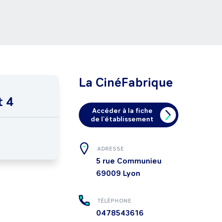
La CinéFabrique
t 4
Accéder à la fiche
de l'établissement
ADRESSE
5 rue Communieu
69009
Lyon
TÉLÉPHONE
0478543616