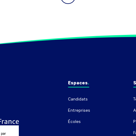
Espaces
S
Candidats
T
Entreprises
A
Écoles
P
F