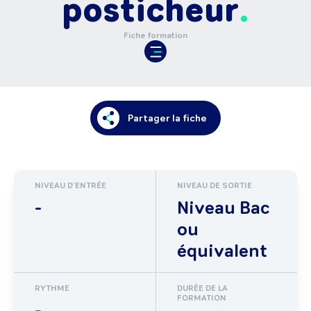
posticheur
Fiche formation
Partager la fiche
NIVEAU D'ENTRÉE
NIVEAU DE SORTIE
-
Niveau Bac
ou
équivalent
RYTHME
DURÉE DE LA
FORMATION
-