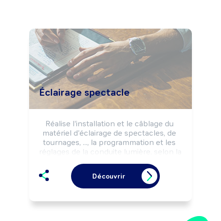
Éclairage spectacle
Réalise l'installation et le câblage du 
matériel d'éclairage de spectacles, de 
tournages, ..., la programmation et les 
réglages de la conduite lumière, selon la 
réglementation sécurité et les 
impératifs de la production 
Découvrir
(programmation, budgets, ...).

Effectue l'entretien et la maintenance 
du matériel d'éclairage.

Peut concevoir les lumières d'un 
spectacle.
