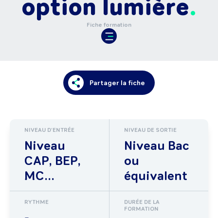
option lumière
Fiche formation
Partager la fiche
NIVEAU D'ENTRÉE
NIVEAU DE SORTIE
Niveau
Niveau Bac
CAP, BEP,
ou
MC...
équivalent
RYTHME
DURÉE DE LA
FORMATION
-