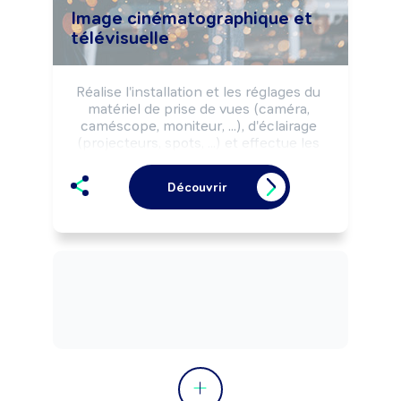
Image cinématographique et
télévisuelle
Réalise l'installation et les réglages du 
matériel de prise de vues (caméra, 
caméscope, moniteur, ...), d'éclairage 
(projecteurs, spots, ...) et effectue les 
prises de vues des scènes, des 
séquences de tournages, de spectacles 
Découvrir
selon les impératifs de la production 
(délais, budgets, programmation, ...).

Peut coordonner une équipe.