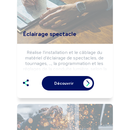
Éclairage spectacle
Réalise l'installation et le câblage du 
matériel d'éclairage de spectacles, de 
tournages, ..., la programmation et les 
réglages de la conduite lumière, selon la 
réglementation sécurité et les 
impératifs de la production 
Découvrir
(programmation, budgets, ...).

Effectue l'entretien et la maintenance 
du matériel d'éclairage.

Peut concevoir les lumières d'un 
spectacle.

Peut coordonner une équipe.