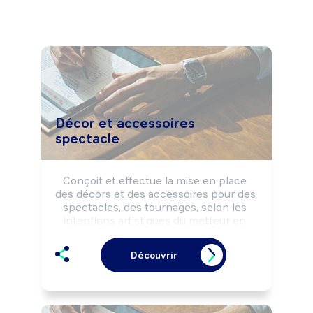
Décor et accessoires
spectacle
Conçoit et effectue la mise en place 
des décors et des accessoires pour des 
spectacles, des tournages, selon les 
intentions artistiques du metteur en 
scène, du réalisateur, du chorégraphe, 
..., la réglementation sécurité des 
Découvrir
Etablissements Recevant du Public 
(ERP) et les impératifs de la production.

Peut réaliser des artifices et des effets 
pyrotechniques.