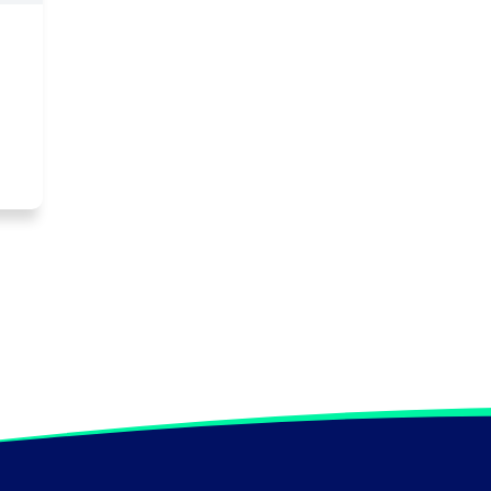
de 
é.

es 