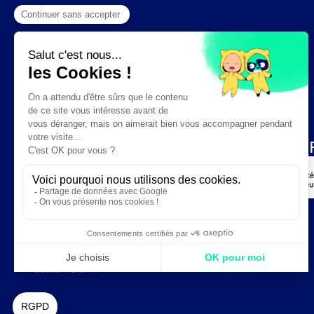
Création :
DAJM.fr