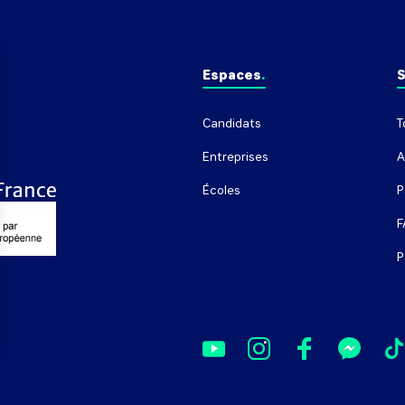
Espaces
S
Candidats
T
Entreprises
A
Écoles
P
F
P