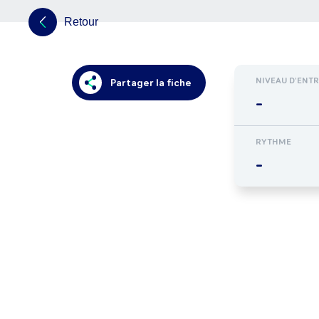
Retour
NIVEAU D'ENT
Partager la fiche
-
RYTHME
-