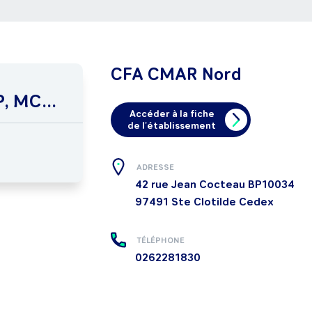
CFA CMAR Nord
, MC...
Accéder à la fiche
de l'établissement
ADRESSE
42 rue Jean Cocteau BP10034
97491
Ste Clotilde Cedex
TÉLÉPHONE
0262281830