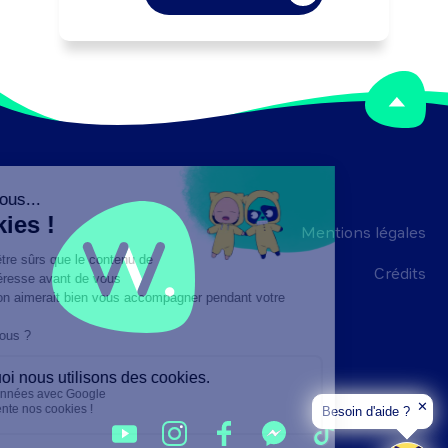
un appui technique en gestion 
comptable et financière à des 
entreprises en difficulté. Peut 
coordonner l'activité d'une équipe ou 
gérer un service.
Mentions légales
Crédits
✕
Besoin d'aide ?