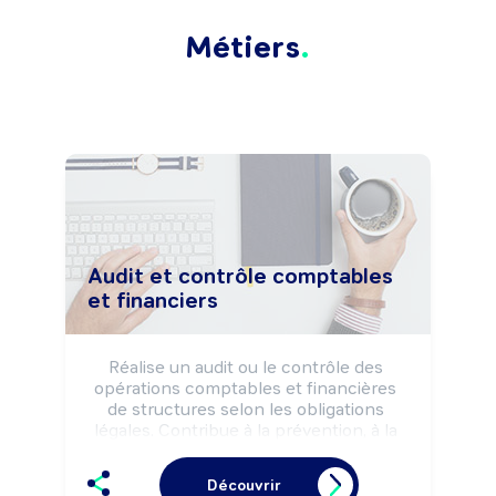
Métiers
Audit et contrôle comptables
et financiers
Réalise un audit ou le contrôle des 
opérations comptables et financières 
de structures selon les obligations 
légales. Contribue à la prévention, à la 
maîtrise des risques financiers de 
structures et à la recherche des 
Découvrir
irrégularités éventuelles. Peut apporter 