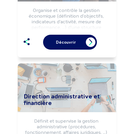
Organise et contrôle la gestion 
économique (définition d'objectifs, 
indicateurs d'activité, mesure de 
performance, ...) d'une structure 
(entreprise, filiale, collectivité 
territoriale, ...) et en optimise la 
Découvrir
rentabilité financière selon les choix 
stratégiques décidés par les instances 
dirigeantes et les règlementations 
(commerciales, fiscales et financières). 
Peut réaliser des études prospectives 
de résultats de la structure. Peut 
coordonner une équipe.
Direction administrative et
financière
Définit et supervise la gestion 
administrative (procédures, 
fonctionnement, affaires juridiques, ...) 