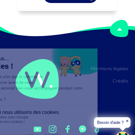
financiers, informatiques, démarche 
qualité, sécurité, ...) selon les finalités 
attendues. Peut coordonner l'activité 
d'une équipe ou diriger un service.
Mentions légales
Crédits
✕
Besoin d'aide ?