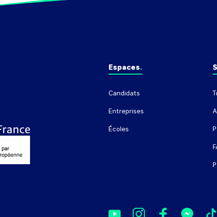
Espaces
S
Candidats
T
Entreprises
A
Écoles
P
F
P