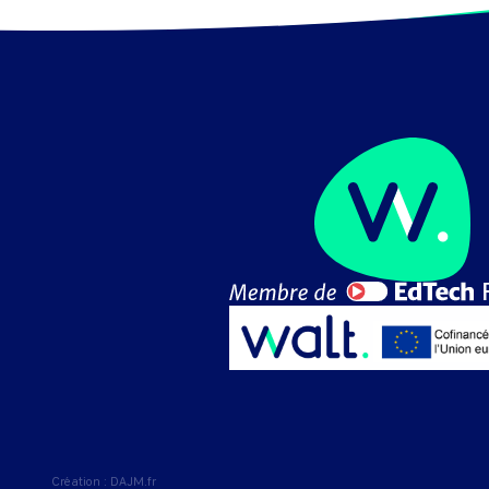
Création :
DAJM.fr