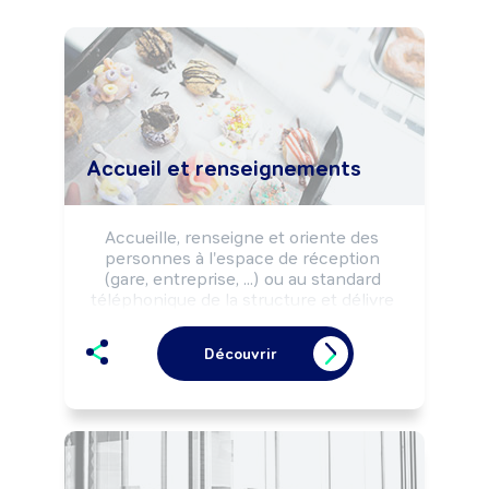
Accueil et renseignements
Accueille, renseigne et oriente des 
personnes à l'espace de réception 
(gare, entreprise, ...) ou au standard 
téléphonique de la structure et délivre 
des laissez-passer, badges, billets, 
invitations, ...

Découvrir
Peut réaliser la gestion du courrier 
(collecte, distribution, ...), des tâches 
administratives simples (classement, 
saisie informatique, saisie de courriers 
préétablis ...).

Peut coordonner une équipe.