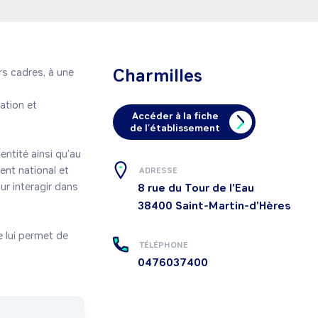
Charmilles
s cadres, à une 
tion et 
Accéder à la fiche
de l'établissement
entité ainsi qu’au 
nt national et 
ADRESSE
r interagir dans 
8 rue du Tour de l'Eau
38400
Saint-Martin-d'Hères
 lui permet de 
TÉLÉPHONE
0476037400