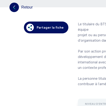
Retour
Le titulaire du B
Partager la fiche
équipe

projet ou au perso
d’organisation dan
Par son action proa
développement du 
international ave
un contexte profes
La personne titul
contribuer à l’am
NIVEAU D'ENT