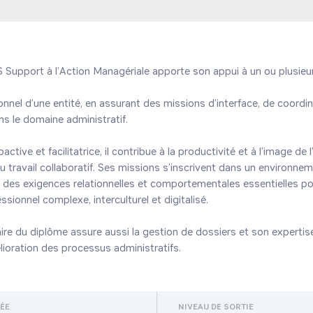
TS Support à l’Action Managériale apporte son appui à un ou plusieur
nnel d’une entité, en assurant des missions d’interface, de coordina
s le domaine administratif.

ctive et facilitatrice, il contribue à la productivité et à l’image de l’
travail collaboratif. Ses missions s’inscrivent dans un environneme
c des exigences relationnelles et comportementales essentielles pou
sionnel complexe, interculturel et digitalisé.

aire du diplôme assure aussi la gestion de dossiers et son expertise
élioration des processus administratifs.
RÉE
NIVEAU DE SORTIE