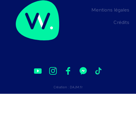
manufactoring-, emballage, 
approvisionnement de lignes de 
Mentions légales
production, ...) et réaliser des opérations 
de vente au comptoir.
Crédits
Création :
DAJM.fr