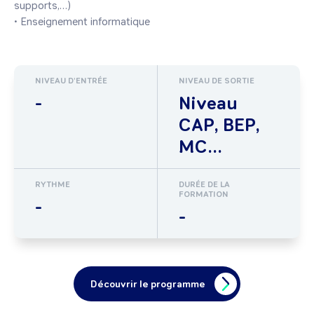
supports,…) 

• Enseignement informatique
NIVEAU D'ENTRÉE
NIVEAU DE SORTIE
-
Niveau
CAP, BEP,
MC...
RYTHME
DURÉE DE LA
FORMATION
-
-
Découvrir le programme