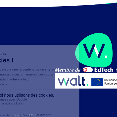
Création :
DAJM.fr