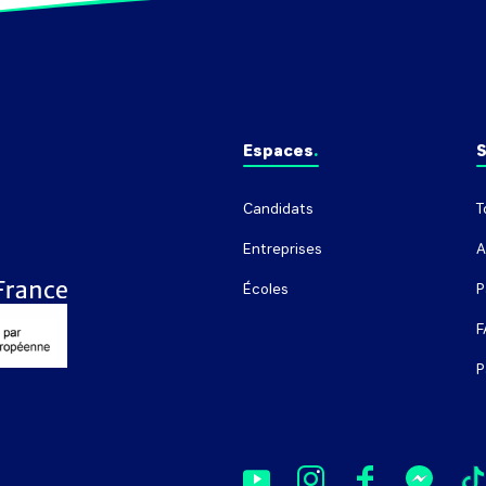
Espaces
S
Candidats
T
Entreprises
A
Écoles
P
F
P