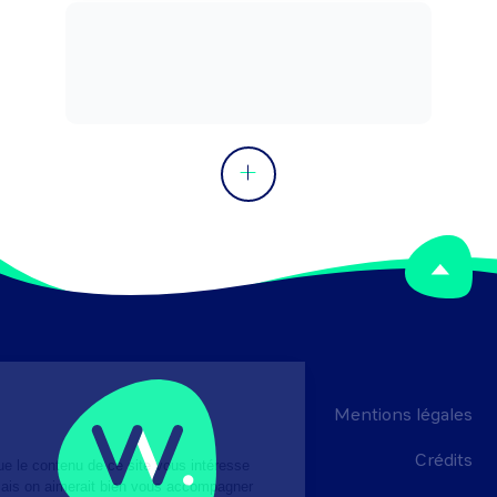
(enquête client mystère, test de 
produits, ...). Peut coordonner une 
équipe.
Mentions légales
Crédits