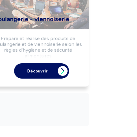
ulangerie - viennoiserie
Prépare et réalise des produits de 
ulangerie et de viennoiserie selon les 
règles d'hygiène et de sécurité 
alimentaires.

eut effectuer la vente de produits de 
boulangerie, viennoiserie.

Découvrir
Peut gérer un commerce de détail 
limentaire (boulangerie, boulangerie-
pâtisserie, ...).