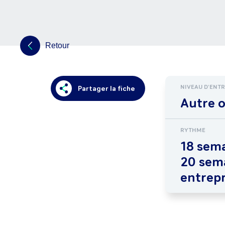
Retour
NIVEAU D'ENT
Partager la fiche
Autre 
RYTHME
18 sema
20 sem
entrepr