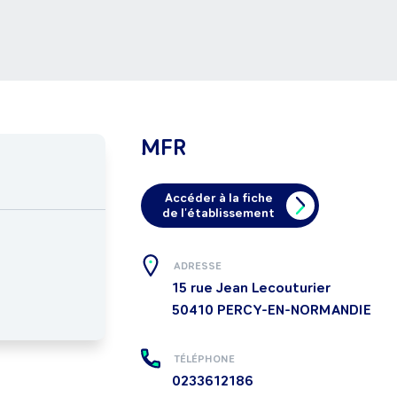
MFR
Accéder à la fiche
de l'établissement
ADRESSE
15 rue Jean Lecouturier
50410
PERCY-EN-NORMANDIE
TÉLÉPHONE
0233612186