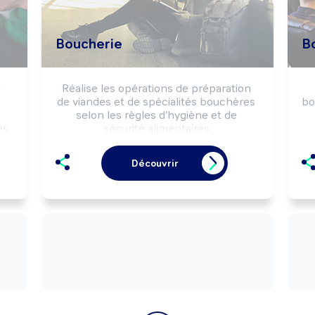
Boucherie
Bo
 
Réalise les opérations de préparation 
de viandes et de spécialités bouchères 
bo
selon les règles d'hygiène et de 
, 
sécurité alimentaires.

Peut effectuer la vente de produits de 
P
boucherie.

Découvrir
e, 
Peut gérer un commerce de détail 
alimentaire (boucherie, boucherie-
a
charcuterie, ...).


r 