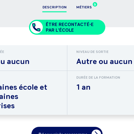
9
DESCRIPTION
MÉTIERS
ÊTRE RECONTACTÉ•E
PAR L'ÉCOLE
RÉE
NIVEAU DE SORTIE
ou aucun
Autre ou aucun
DURÉE DE LA FORMATION
ines école et
1 an
aines
ises