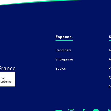
Espaces
S
Candidats
T
Entreprises
A
Écoles
P
F
P